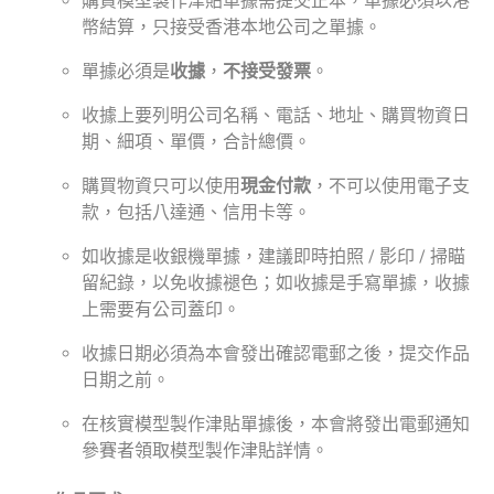
購買模型製作津貼單據需提交正本，單據必須以港
幣結算，只接受香港本地公司之單據。
單據必須是
收據
，
不接受發票
。
收據上要列明公司名稱、電話、地址、購買物資日
期、細項、單價，合計總價。
購買物資只可以使用
現金付款
，不可以使用電子支
款，包括八達通、信用卡等。
如收據是收銀機單據，建議即時拍照 / 影印 / 掃瞄
留紀錄，以免收據褪色；如收據是手寫單據，收據
上需要有公司蓋印。
收據日期必須為本會發出確認電郵之後，提交作品
日期之前。
在核實模型製作津貼單據後，本會將發出電郵通知
參賽者領取模型製作津貼詳情。