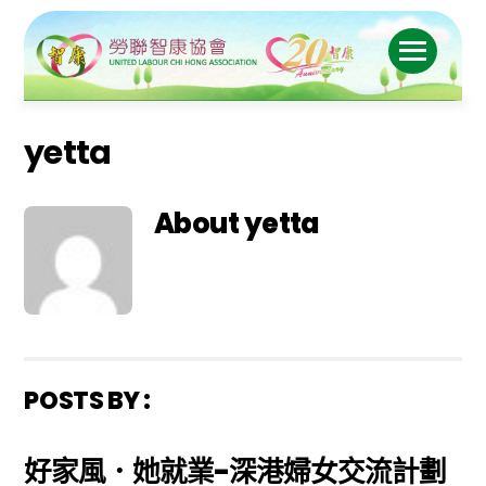
Skip
to
Menu
content
yetta
About
yetta
POSTS BY :
好家風．她就業-深港婦女交流計劃